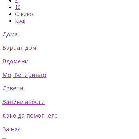
9
10
Следно
Крај
Дома
Бараат дом
Вдомени
Мој Ветеринар
Совети
Занимливости
Како да помогнете
За нас