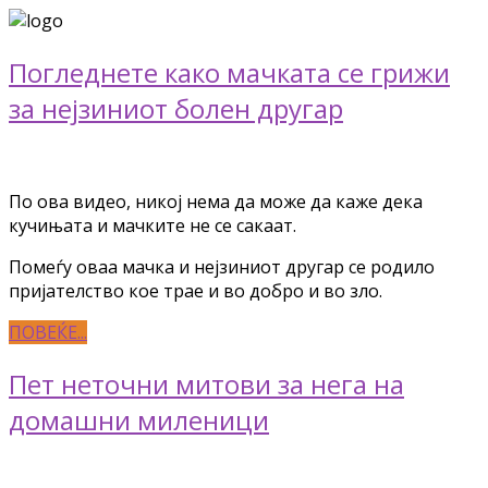
Погледнете како мачката се грижи
за нејзиниот болен другар
По ова видео, никој нема да може да каже дека
кучињата и мачките не се сакаат.
Помеѓу оваа мачка и нејзиниот другар се родило
пријателство кое трае и во добро и во зло.
ПОВЕЌЕ...
Пет неточни митови за нега на
домашни миленици