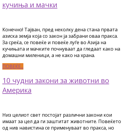
кучиња и мачки
Конечно! Тајван, пред неколку дена стана првата
азиска земја која со закон ја забрани оваа пракса.
За среќа, се повеќе и повеќе луѓе во Азија на
кучињата и мачките почнуваат да гледаат како на
домашни миленици, а не како на храна.
ПОВЕЌЕ...
10 чудни закони за животни во
Америка
Низ целиот свет постојат различни закони кои
имаат за цел да ги заштитат животните. Повеќето
од нив навистина се применуваат во пракса, но