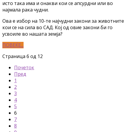
исто така има и онакви кои се апсурдни или во
најмала рака чудни.
Ова е избор на 10-те најчудни закони за животните
кои се на сила во САД. Кој од овие закони би го
усвоиле во нашата земја?
ПОВЕЌЕ...
Страница 6 од 12
Почеток
Пред
1
2
3
4
5
6
7
8