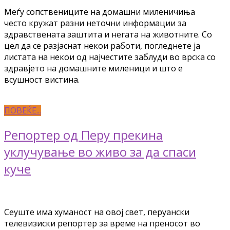
Меѓу сопствениците на домашни миленичиња
често кружат разни неточни информации за
здравствената заштита и негата на животните. Со
цел да се разјаснат некои работи, погледнете ја
листата на некои од најчестите заблуди во врска со
здравјето на домашните миленици и што е
всушност вистина.
ПОВЕЌЕ...
Репортер од Перу прекина
уклучување во живо за да спаси
куче
Сеуште има хуманост на овој свет, перуански
телевизиски репортер за време на преносот во