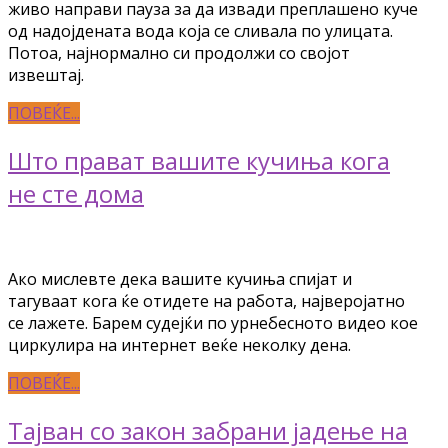
живо направи пауза за да извади преплашено куче
од надојдената вода која се сливала по улицата.
Потоа, најнормално си продолжи со својот
извештај.
ПОВЕЌЕ...
Што прават вашите кучиња кога
не сте дома
Ако мислевте дека вашите кучиња спијат и
тагуваат кога ќе отидете на работа, најверојатно
се лажете. Барем судејќи по урнебесното видео кое
циркулира на интернет веќе неколку дена.
ПОВЕЌЕ...
Тајван со закон забрани јадење на