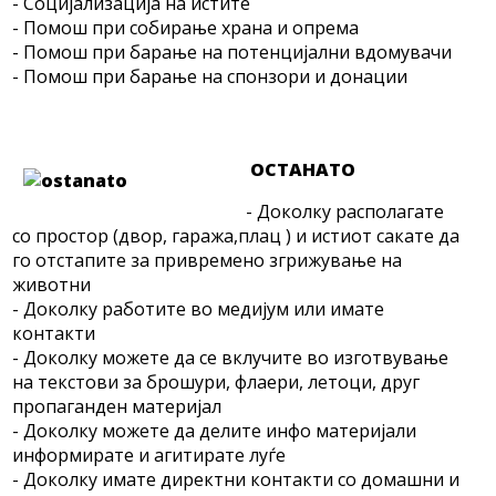
- Социјализација на истите
- Помош при собирање храна и опрема
- Помош при барање на потенцијални вдомувачи
- Помош при барање на спонзори и донации
ОСТАНАТО
- Доколку располагате
со простор (двор, гаража,плац ) и истиот сакате да
го отстапите за привремено згрижување на
животни
- Доколку работите во медијум или имате
контакти
- Доколку можете да се вклучите во изготвување
на текстови за брошури, флаери, летоци, друг
пропаганден материјал
- Доколку можете да делите инфо материјали
информирате и агитирате луѓе
- Доколку имате директни контакти со домашни и