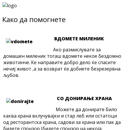
Како да помогнете
ВДОМЕТЕ МИЛЕНИК
Ако размислувате за
домашен миленик тогаш вдомете некое бездомно
животинче. Ке направите добро дело ќе спасите
нечиј живот ,а за возврат ќе добиете безрезервна
љубов.
СО ДОНИРАЊЕ ХРАНА
Можете да донирате било
каква храна вклучувајки и стар леб или остатоци
од ресторантска храна, садови за храна или пак да
бидете спонзор (бидете спонзор на некоја