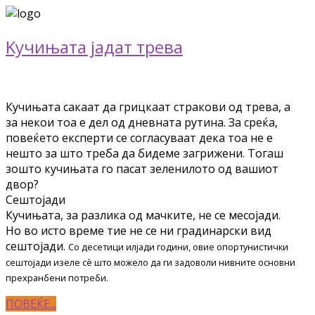
Kучињата јадат трева
Кучињата сакаат да грицкаат стракови од трева, а
за некои тоа е дел од дневната рутина. За среќа,
повеќето експерти се согласуваат дека тоа не е
нешто за што треба да бидеме загрижени. Тогаш
зошто кучињата го пасат зеленилото од вашиот
двор?
Сештојади
Кучињата, за разлика од мачките, не се месојади.
Но во исто време тие не се ни градинарски вид
сештојади.
Со десетици илјади години, овие опортунистички
сештојади изеле сѐ што можело да ги задоволи нивните основни
прехранбени потреби.
ПОВЕЌЕ...