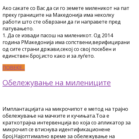
Ако сакате со Вас да си го земете миленикот на пат
преку границите на Македонија има неколку
работи што сте обврзани да ги направете пред
патувањето.
1. Да се извади пасош на миленикот. Од 2014
година РМакедонија има сопствени,верифицирани
од сите страни држави,секој со свој посебен и
единствен број,исто како и за луѓето.
ПОВЕЌЕ...
Обележување на милениците
Имплантацијата на микрочипот е метод на трајно
обележување на мачките и кучињата.Тоа е
краткотрајна интервенција во која со апликатор за
микрочип се втиснува идентификационене
број.Најоптимално време за обележување на