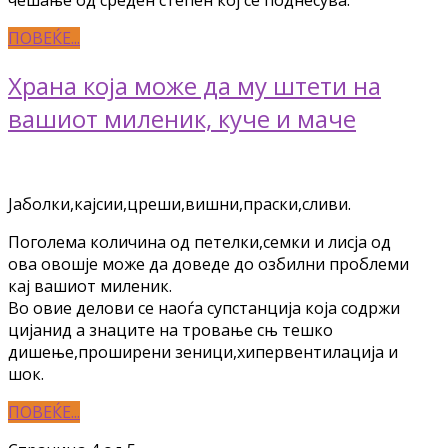
чешање од среден степен кој се поднесува.
ПОВЕЌЕ...
Храна која може да му штети на
вашиот миленик, куче и маче
Јаболки,кајсии,цреши,вишни,праски,сливи.
Поголема количина од петелки,семки и лисја од
ова овошје може да доведе до озбилни проблеми
кај вашиот миленик.
Во овие делови се наоѓа супстанција која содржи
цијанид а знаците на тровање сњ тешко
дишење,проширени зеници,хипервентилација и
шок.
ПОВЕЌЕ...