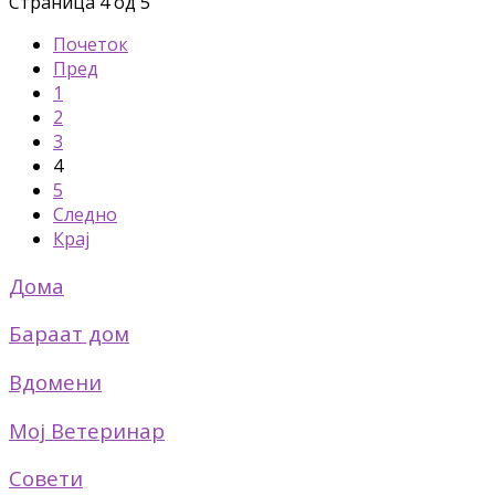
Страница 4 од 5
Почеток
Пред
1
2
3
4
5
Следно
Крај
Дома
Бараат дом
Вдомени
Мој Ветеринар
Совети