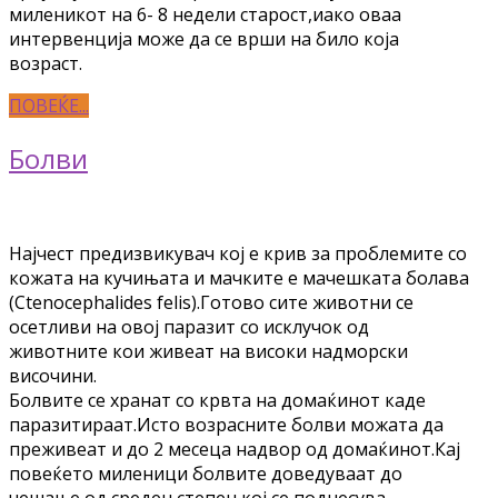
миленикот на 6- 8 недели старост,иако оваа
интервенција може да се врши на било која
возраст.
ПОВЕЌЕ...
Болви
Најчест предизвикувач кој е крив за проблемите со
кожата на кучињата и мачките е мачешката болава
(Ctenocephalides felis).Готово сите животни се
осетливи на овој паразит со исклучок од
животните кои живеат на високи надморски
височини.
Болвите се хранат со крвта на домаќинот каде
паразитираат.Исто возрасните болви можата да
преживеат и до 2 месеца надвор од домаќинот.Кај
повеќето миленици болвите доведуваат до