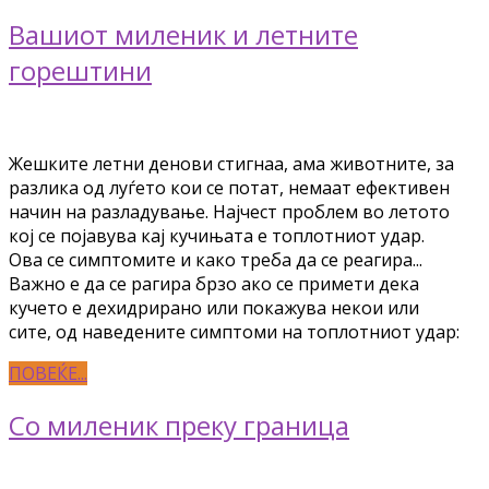
Вашиот миленик и летните
горештини
Жешките летни денови стигнаа, ама животните, за
разлика од луѓето кои се потат, немаат ефективен
начин на разладување. Најчест проблем во летото
кој се појавува кај кучињата е топлотниот удар.
Ова се симптомите и како треба да се реагира...
Важно е да се рагира брзо ако се примети дека
кучето е дехидрирано или покажува некои или
сите, од наведените симптоми на топлотниот удар:
ПОВЕЌЕ...
Со миленик преку граница