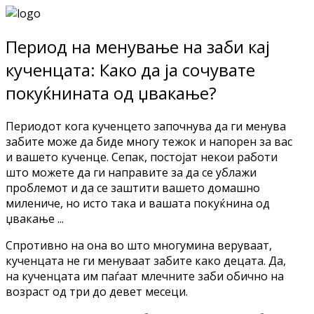
Период на менување на заби кај
кученцата: Како да ја сочувате
покуќнината од џвакање?
Периодот кога кученцето започнува да ги менува
забите може да биде многу тежок и напорен за вас
и вашето кученце. Сепак, постојат некои работи
што можете да ги направите за да се ублажи
проблемот и да се заштити вашето домашно
милениче, но исто така и вашата покуќнина од
џвакање ...
Спротивно на она во што многумина веруваат,
кученцата не ги менуваат забите како децата. Да,
на кученцата им паѓаат млечните заби обично на
возраст од три до девет месеци.