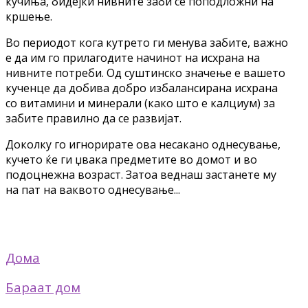
кучиња, бидејќи нивните заби се поподложни на
кршење.
Во периодот кога кутрето ги менува забите, важно
е да им го прилагодите начинот на исхрана на
нивните потреби. Од суштинско значење е вашето
кученце да добива добро избалансирана исхрана
со витамини и минерали (како што е калциум) за
забите правилно да се развијат.
Доколку го игнорирате ова несакано однесување,
кучето ќе ги џвака предметите во домот и во
подоцнежна возраст. Затоа веднаш застанете му
на пат на ваквото однесување...
Дома
Бараат дом