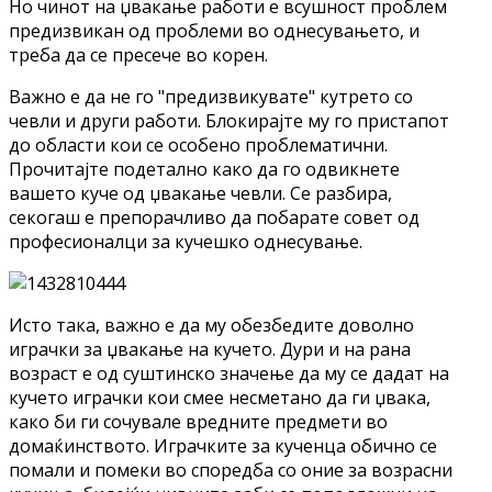
Но чинот на џвакање работи е всушност проблем
предизвикан од проблеми во однесувањето, и
треба да се пресече во корен.
Важно е да не го "предизвикувате" кутрето со
чевли и други работи. Блокирајте му го пристапот
до области кои се особено проблематични.
Прочитајте подетално како да го одвикнете
вашето куче од џвакање чевли. Се разбира,
секогаш е препорачливо да побарате совет од
професионалци за кучешко однесување.
Исто така, важно е да му обезбедите доволно
играчки за џвакање на кучето. Дури и на рана
возраст е од суштинско значење да му се дадат на
кучето играчки кои смее несметано да ги џвака,
како би ги сочувале вредните предмети во
домаќинството. Играчките за кученца обично се
помали и помеки во споредба со оние за возрасни